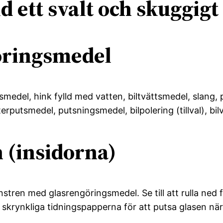
id ett svalt och skuggig
öringsmedel
edel, hink fylld med vatten, biltvättsmedel, slang, p
putsmedel, putsningsmedel, bilpolering (tillval), bilva
 (insidorna)
tren med glasrengöringsmedel. Se till att rulla ned 
skrynkliga tidningspapperna för att putsa glasen när 