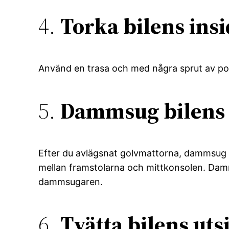
4.
Torka bilens ins
Använd en trasa och med några sprut av pol
5.
Dammsug bilens 
Efter du avlägsnat golvmattorna, dammsug
mellan framstolarna och mittkonsolen. Da
dammsugaren.
6.
Tvätta bilens uts