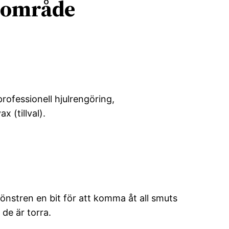
t område
rofessionell hjulrengöring,
x (tillval).
fönstren en bit för att komma åt all smuts
de är torra.