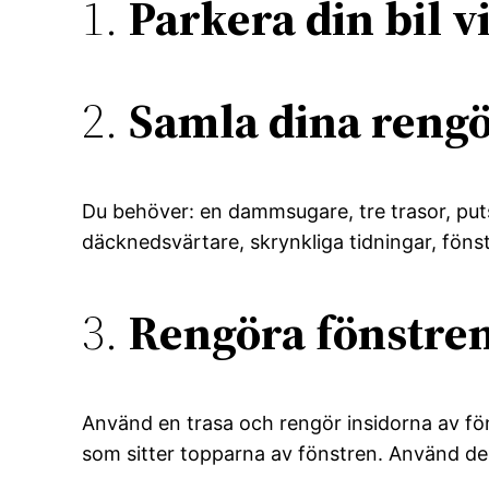
1.
Parkera din bil v
2.
Samla dina reng
Du behöver: en dammsugare, tre trasor, putsm
däcknedsvärtare, skrynkliga tidningar, fönster
3.
Rengöra fönstren
Använd en trasa och rengör insidorna av föns
som sitter topparna av fönstren. Använd de 