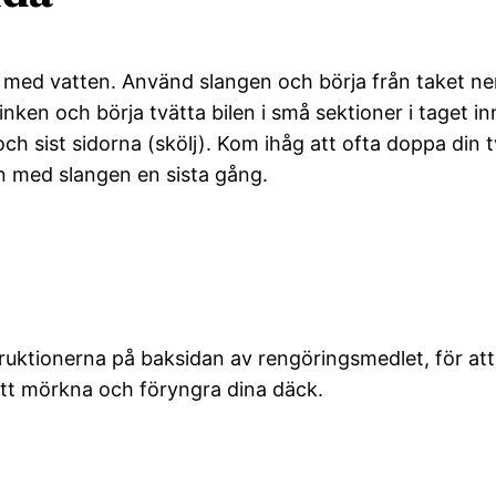
den med vatten. Använd slangen och börja från taket ner
nken och börja tvätta bilen i små sektioner i taget in
 och sist sidorna (skölj). Kom ihåg att ofta doppa din 
en med slangen en sista gång.
truktionerna på baksidan av rengöringsmedlet, för att
r att mörkna och föryngra dina däck.