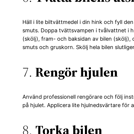
Häll i lite biltvättmedel i din hink och fyll 
smuts. Doppa tvättsvampen i tvålvattnet i hi
(skölj), fram- och baksidan av bilen (skölj),
smuts och gruskorn. Skölj hela bilen slutlig
7.
Rengör hjulen
Använd professionell rengörare och följ ins
på hjulet. Applicera lite hjulnedsvärtare fö
8.
Torka bilen