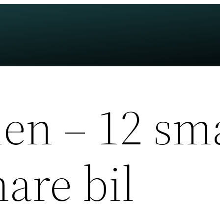
len – 12 sm
nare bil