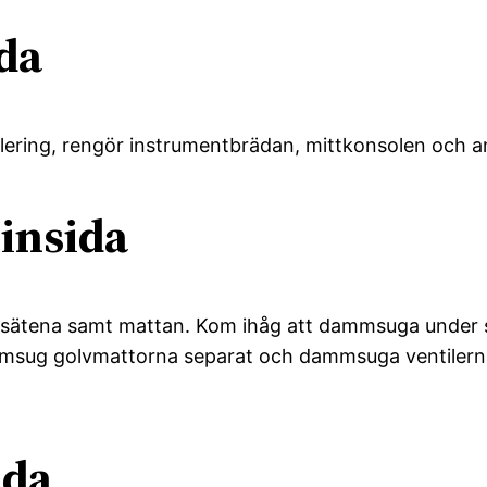
ida
ering, rengör instrumentbrädan, mittkonsolen och an
insida
 sätena samt mattan. Kom ihåg att dammsuga under s
mmsug golvmattorna separat och dammsuga ventilern
ida