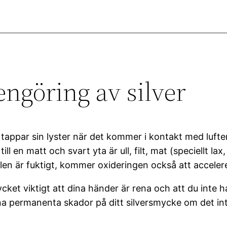
engöring av silver
ch tappar sin lyster när det kommer i kontakt med luft
ll en matt och svart yta är ull, filt, mat (speciellt 
ålen är fuktigt, kommer oxideringen också att acceler
ket viktigt att dina händer är rena och att du inte har
mna permanenta skador på ditt silversmycke om det in