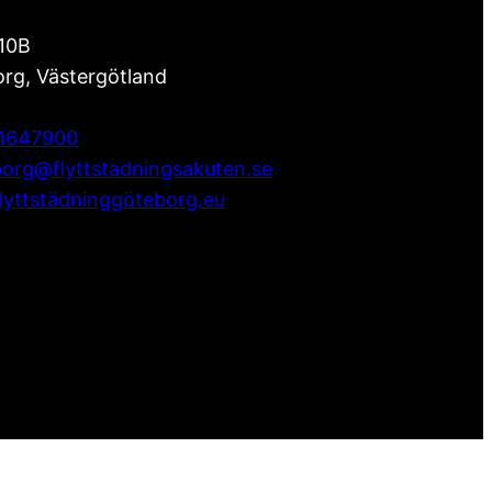
10B
org
,
Västergötland
1647900
org@flyttstadningsakuten.se
flyttstädninggöteborg.eu