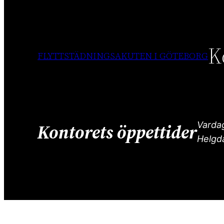
K
FLYTTSTÄDNINGSAKUTEN I GÖTEBORG
Vardag
Kontorets öppettider
Helgd