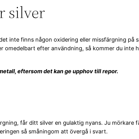
r silver
det inte finns någon oxidering eller missfärgning på si
ver omedelbart efter användning, så kommer du inte he
 metall, eftersom det kan ge upphov till repor.
gning, får ditt silver en gulaktig nyans. Ju mörkare fä
deringen så småningom att övergå i svart.