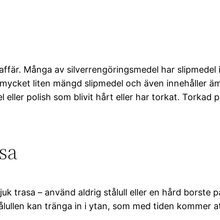
ärnaffär. Många av silverrengöringsmedel har slipmedel
 en mycket liten mängd slipmedel och även innehåller
 eller polish som blivit hårt eller har torkat. Torka
sa
trasa – använd aldrig stålull eller en hård borste på s
ålullen kan tränga in i ytan, som med tiden kommer at