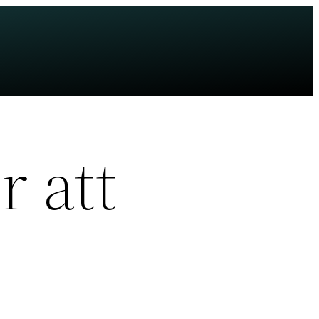
r att
t