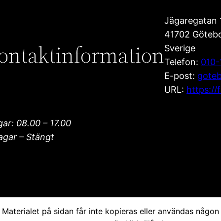
Jägaregatan 
41702
Göteb
ontaktinformation
Sverige
Telefon:
010-
E-post:
goteb
URL:
https://
ar: 08.00 – 17.00
agar – Stängt
Materialet på sidan får inte kopieras eller användas någon